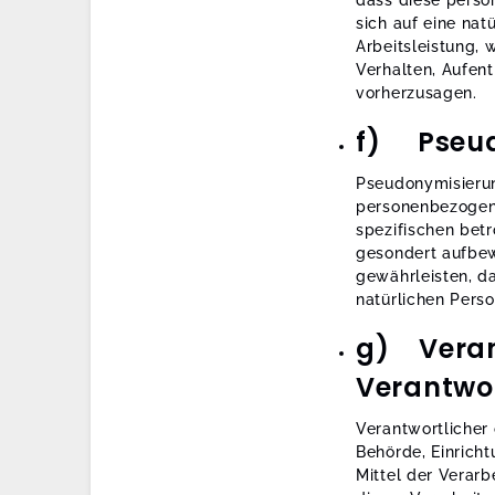
dass diese pers
sich auf eine na
Arbeitsleistung, 
Verhalten, Aufent
vorherzusagen.
f) Pseud
Pseudonymisierun
personenbezogene
spezifischen bet
gesondert aufbew
gewährleisten, da
natürlichen Pers
g) Verant
Verantwor
Verantwortlicher 
Behörde, Einrich
Mittel der Verar