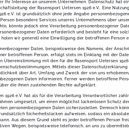
ber Ihr Interesse an unserem Unternehmen. Datenschutz hat e
schäftsleitung der Rasensport Uetersen 1926 e.V.. Eine Nutzung
926 e.V. ist grundsätzlich ohne jede Angabe personenbezogen
 Person besondere Services unseres Unternehmens über unsere
e, könnte jedoch eine Verarbeitung personenbezogener Date
ersonenbezogener Daten erforderlich und besteht für eine sol
 holen wir generell eine Einwilligung der betroffenen Person e
onenbezogener Daten, beispielsweise des Namens, der Anschri
er betroffenen Person, erfolgt stets im Einklang mit der Dat
n Übereinstimmung mit den für die Rasensport Uetersen 1926 
tenschutzbestimmungen. Mittels dieser Datenschutzerklärung
tlichkeit über Art, Umfang und Zweck der von uns erhobenen
nbezogenen Daten informieren. Ferner werden betroffene Perso
über die ihnen zustehenden Rechte aufgeklärt.
n 1926 e.V. hat als für die Verarbeitung Verantwortlicher zahl
ahmen umgesetzt, um einen möglichst lückenlosen Schutz der
teten personenbezogenen Daten sicherzustellen. Dennoch könn
ndsätzlich Sicherheitslücken aufweisen, sodass ein absolute
kann. Aus diesem Grund steht es jeder betroffenen Person fre
tiven Wegen, beispielsweise telefonisch, an uns zu übermittel