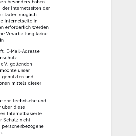
inen besonders hohen
 der Internetseiten der
er Daten möglich.
 Internetseite in
n erforderlich werden.
che Verarbeitung keine
in.
ft, E-Mail-Adresse
enschutz-
e.V. geltenden
 möchte unser
, genutzten und
nen mittels dieser
reiche technische und
 über diese
en Internetbasierte
r Schutz nicht
i, personenbezogene
n.