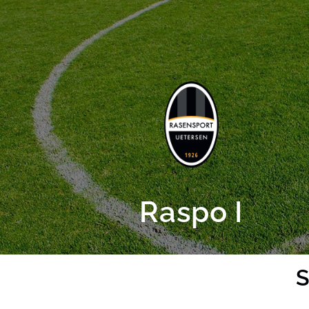
Raspo I
S